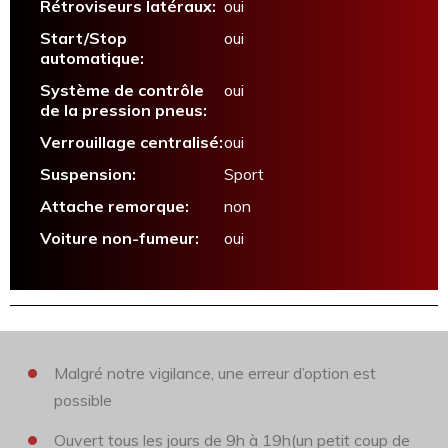
Rétroviseurs latéraux:
oui
Start/Stop
oui
automatique:
Système de contrôle
oui
de la pression pneus:
Verrouillage centralisé:
oui
Suspension:
Sport
Attache remorque:
non
Voiture non-fumeur:
oui
Malgré notre vigilance, une erreur d’option est
possible
Ouvert tous les jours de 9h à 19h(un petit coup de