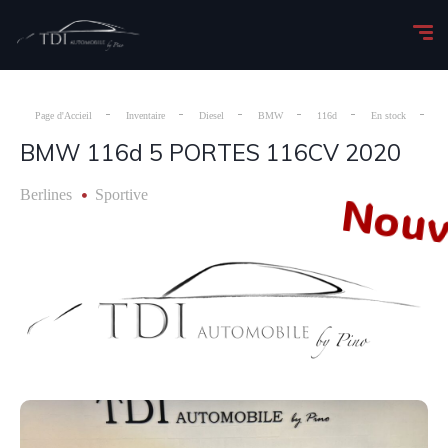
Page d'Accieil
Inventaire
Diesel
BMW
116d
En stock
M
BMW 116d 5 PORTES 116CV 2020
Nouv
Berlines
Sportive