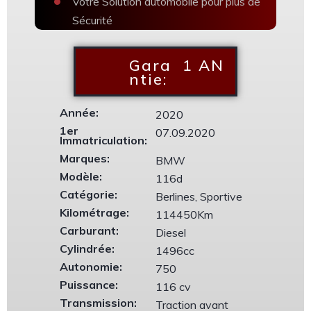
Votre Solution automobile pour plus de
Sécurité
Gara
1 AN
ntie:
Année:
2020
1er
07.09.2020
Immatriculation:
Marques:
BMW
Modèle:
116d
Catégorie:
Berlines, Sportive
Kilométrage:
114450Km
Carburant:
Diesel
Cylindrée:
1496cc
Autonomie:
750
Puissance:
116 cv
Transmission:
Traction avant