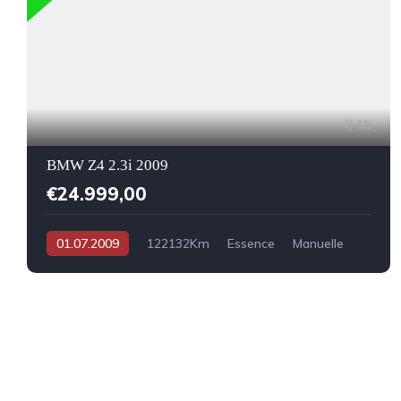
56
BMW Z4 2.3i 2009
€24.999,00
01.07.2009
122132Km
Essence
Manuelle