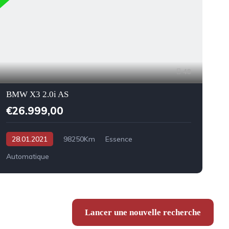
48
BMW X3 2.0i AS
€26.999,00
28.01.2021
98250Km
Essence
Automatique
A
Lancer une nouvelle recherche