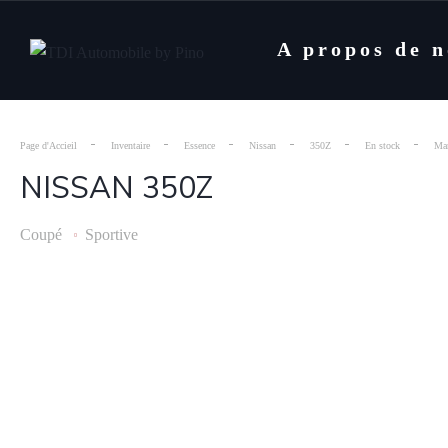
A propos de 
Page d'Accieil
Inventaire
Essence
Nissan
350Z
En stock
Man
NISSAN 350Z
Coupé
Sportive