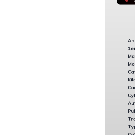
An
1er
Ma
Mo
Ca
Ki
Ca
Cyl
Au
Pu
Tr
Ty
Co