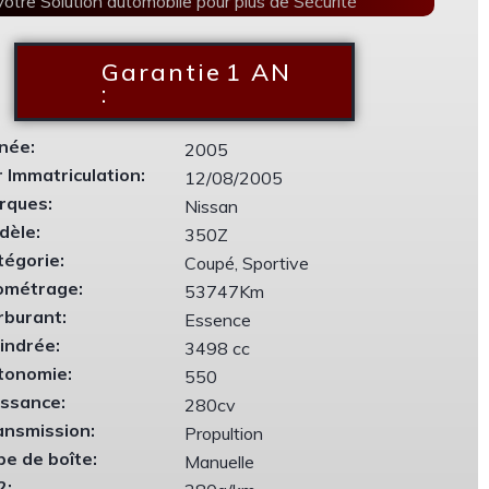
Votre Solution automobile pour plus de Sécurité
Garantie
1 AN
:
née:
2005
 Immatriculation:
12/08/2005
rques:
Nissan
dèle:
350Z
tégorie:
Coupé, Sportive
lométrage:
53747Km
rburant:
Essence
indrée:
3498 cc
tonomie:
550
issance:
280cv
ansmission:
Propultion
pe de boîte:
Manuelle
2: