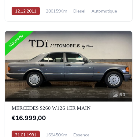
12.12.2011
280159Km
Diesel
Automatique
Nouveau
60
MERCEDES S260 W126 1ER MAIN
€16.999,00
31.01.1991
169450Km
Essence