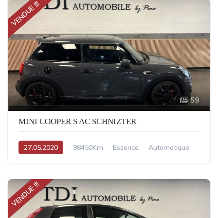
VENDUE !!!
59
MINI COOPER S AC SCHNIZTER
27.05.2020
98450Km
Essence
Automatique
VENDUE !!!