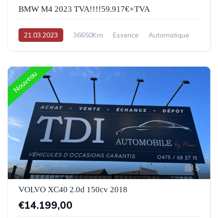
BMW M4 2023 TVA!!!!59.917€+TVA
21.03.2023
36650Km
Essence
Automatique
Nouveau
5
VOLVO XC40 2.0d 150cv 2018
€14.199,00