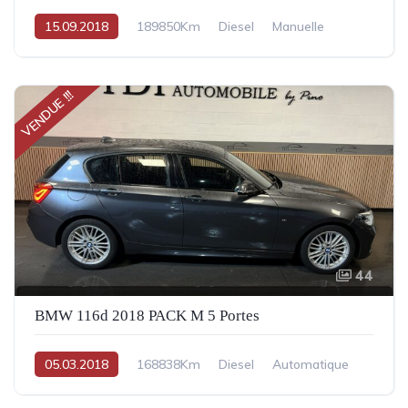
15.09.2018
189850Km
Diesel
Manuelle
VENDUE !!!
44
BMW 116d 2018 PACK M 5 Portes
05.03.2018
168838Km
Diesel
Automatique