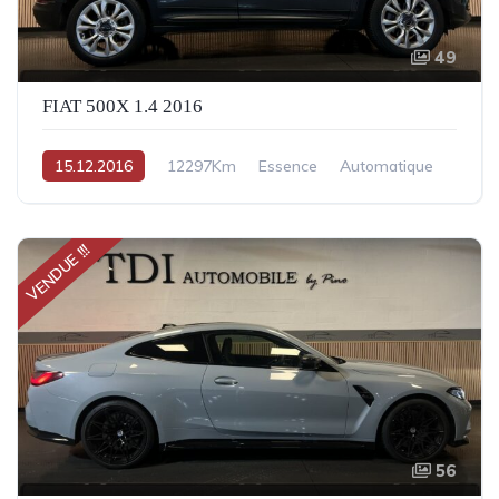
49
FIAT 500X 1.4 2016
15.12.2016
12297Km
Essence
Automatique
VENDUE !!!
56