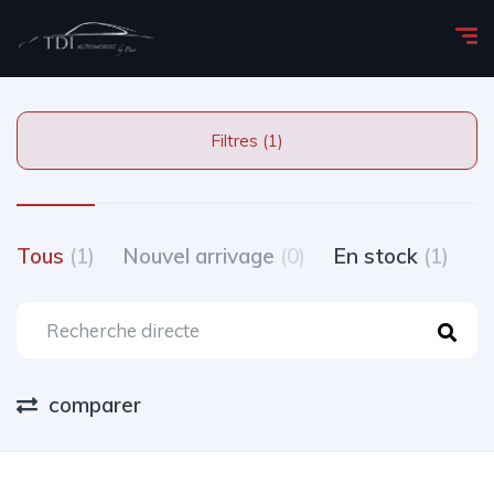
Filtres (1)
Tous
(1)
Nouvel arrivage
(0)
En stock
(1)
T
comparer