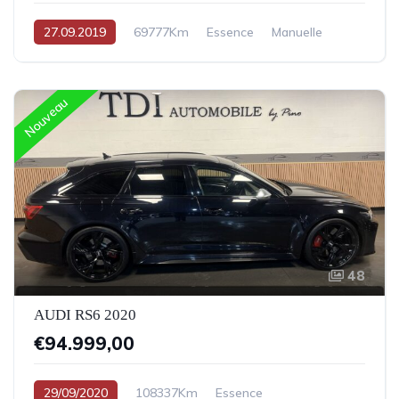
27.09.2019
69777Km
Essence
Manuelle
Nouveau
48
AUDI RS6 2020
€94.999,00
29/09/2020
108337Km
Essence