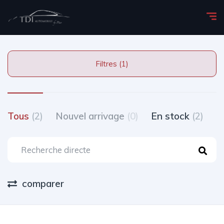
Filtres (1)
Tous
(2)
Nouvel arrivage
(0)
En stock
(2)
T
comparer