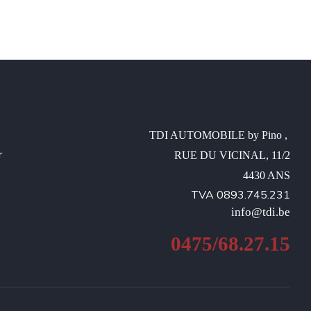
TDI AUTOMOBILE by Pino , 

r
RUE DU VICINAL, 11/2

4430 ANS
TVA 0893.745.231
info@tdi.be
0475/68.27.15