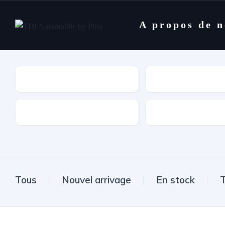
A propos de 
Marques
Modèle
Type de boîte
Carburant
Tous
Nouvel arrivage
En stock
T