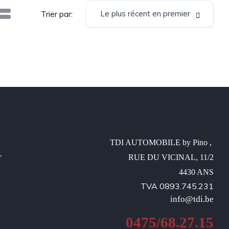
Le plus récent en premier
Trier par:
TDI AUTOMOBILE by Pino , 

r
RUE DU VICINAL, 11/2

4430 ANS
TVA 0893.745.231
info@tdi.be
0475/68.27.15