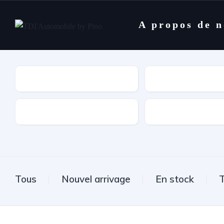
A propos de 
Marques
Modèle
Type de boîte
Carburant
Tous
Nouvel arrivage
En stock
T