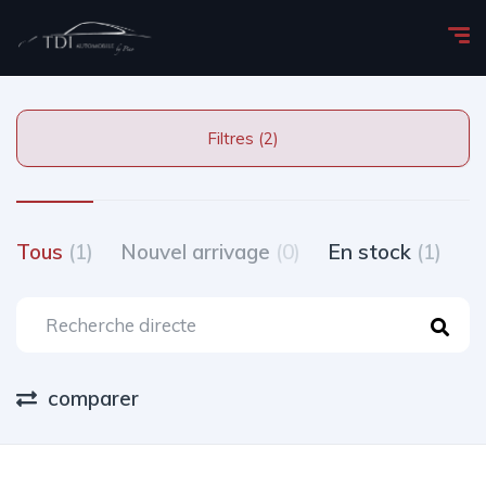
Filtres (2)
Tous
(1)
Nouvel arrivage
(0)
En stock
(1)
T
comparer