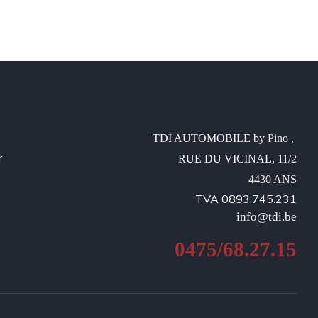
TDI AUTOMOBILE by Pino , 

r
RUE DU VICINAL, 11/2

4430 ANS
TVA 0893.745.231
info@tdi.be
0475/68.27.15