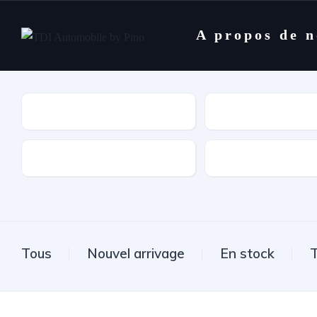
A propos de 
Marques
Modèle
Type de boîte
Carburant
Tous
Nouvel arrivage
En stock
T