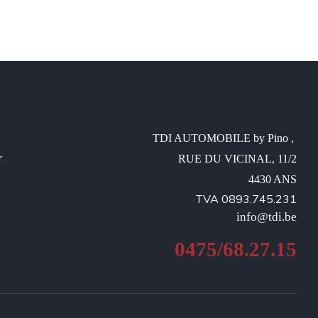
TDI AUTOMOBILE by Pino , 

r
RUE DU VICINAL, 11/2

4430 ANS
TVA 0893.745.231
info@tdi.be
0475/68.27.15