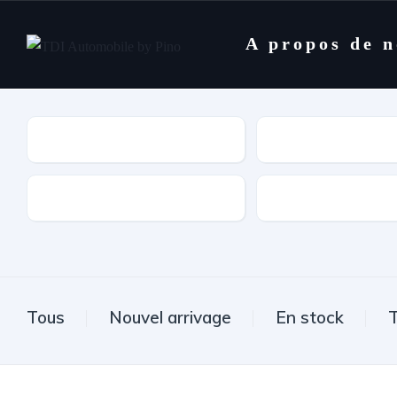
A propos de 
Marques
Modèle
Type de boîte
Carburant
Tous
Nouvel arrivage
En stock
T