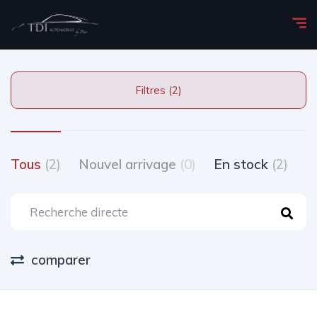
Filtres (2)
Tous
(2)
Nouvel arrivage
(0)
En stock
(2)
T
comparer