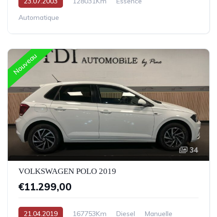
23.07.2003
128031Km
Essence
Automatique
Nouveau
34
VOLKSWAGEN POLO 2019
€11.299,00
21.04.2019
167753Km
Diesel
Manuelle