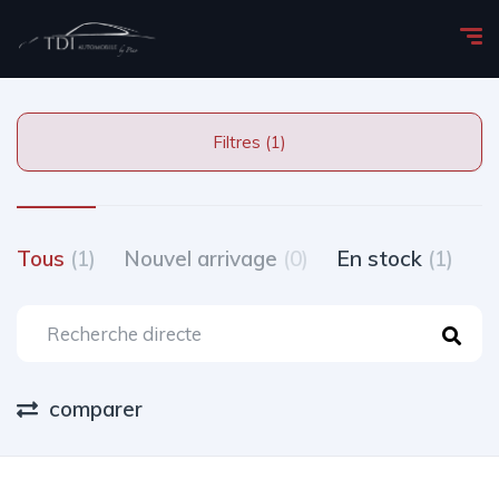
Filtres (1)
Tous
(1)
Nouvel arrivage
(0)
En stock
(1)
T
comparer