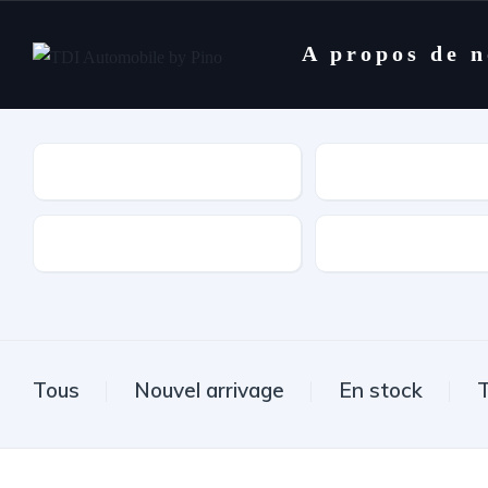
A propos de 
Marques
Modèle
Type de boîte
Carburant
Tous
Nouvel arrivage
En stock
T