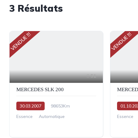
3
Résultats
VENDUE !!!
VENDUE !!!
51
MERCEDES SLK 200
MERCEDE
30.03.2007
98653Km
01.10.20
Essence
Automatique
Essence