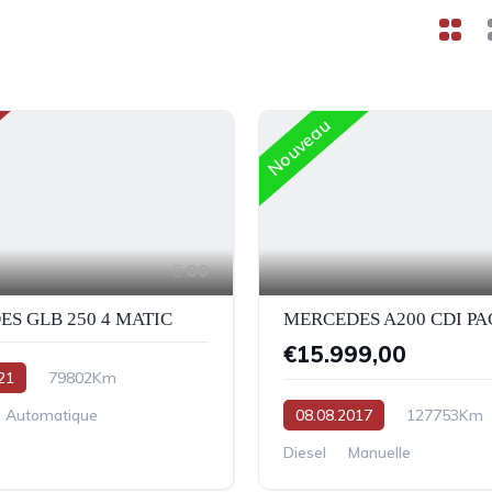
Nouveau
80
S GLB 250 4 MATIC
€15.999,00
21
79802Km
Automatique
08.08.2017
127753Km
Diesel
Manuelle