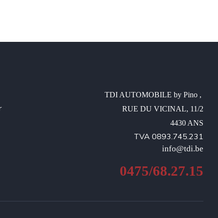
TDI AUTOMOBILE by Pino , 

r
RUE DU VICINAL, 11/2

4430 ANS
TVA 0893.745.231
info@tdi.be
0475/68.27.15