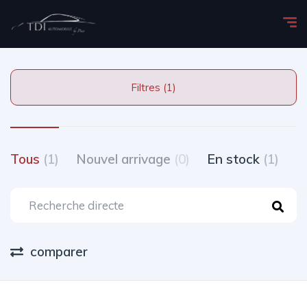
Filtres (1)
Tous
(1)
Nouvel arrivage
(0)
En stock
(1)
T
comparer