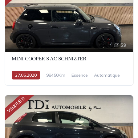
59
MINI COOPER S AC SCHNIZTER
27.05.2020
98450Km
Essence
Automatique
VENDUE !!!