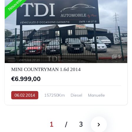
Nouveau
5
MINI COUNTRYMAN 1.6d 2014
€6.999,00
06.02.2014
157250Km
Diesel
Manuelle
1
/
3