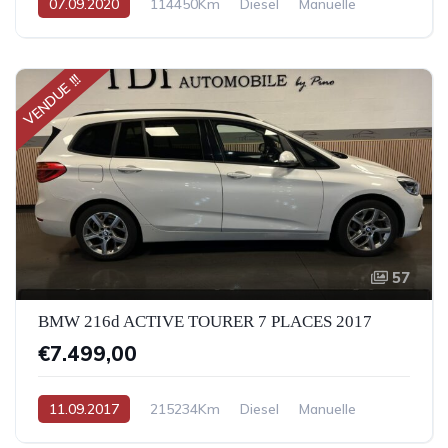
07.09.2020
114450Km
Diesel
Manuelle
VENDUE !!!
57
BMW 216d ACTIVE TOURER 7 PLACES 2017
€7.499,00
11.09.2017
215234Km
Diesel
Manuelle