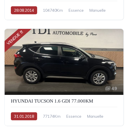
28.08.2014
104740Km
Essence
Manuelle
VENDUE !!!
49
HYUNDAI TUCSON 1.6 GDI 77.000KM
31.01.2018
77174Km
Essence
Manuelle