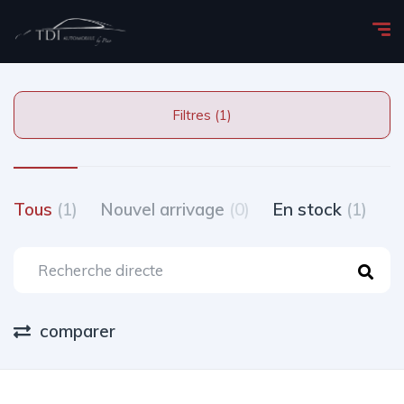
Filtres (1)
Tous
(1)
Nouvel arrivage
(0)
En stock
(1)
T
comparer